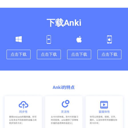
下载Anki
点击下载
点击下载
点击下载
点击下载