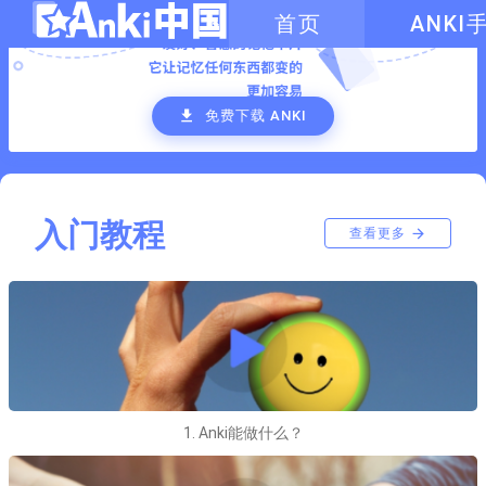
首页
ANKI
免费下载 ANKI
入门教程
查看更多
1. Anki能做什么？